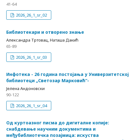
41-64
2026_26_1_sr_02
Библиотекари и отворено знање
Александра Тртовац, Наташа Дакић
65-89
2026_26_1_sr_03
Инфотека - 26 година постојања у Универзитетској
библиотеци „Светозар Марковић“-
Јелена Андоновски
90-122
2026_26_1_sr_04
Од куртоазног писма до дигиталне копије:
снабдевање научним документима и
међубиблиотечка позајмица: искуства