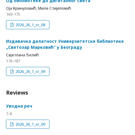
Од библиотеке до дигиталног света
Оја Кринуловић, Миле Стијеповић
169-175
2026_26_1_sr_08
Издавачка делатност Универзитетске библиотеке
„Светозар Марковић“ у Београду
Свјетлана Ђелић
176-187
2026_26_1_sr_09
Reviews
Уводна реч
7-8
2026_26_1_sr_00