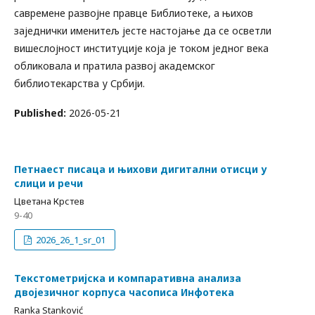
савремене развојне правце Библиотеке, а њихов
заједнички именитељ јесте настојање да се осветли
вишеслојност институције која је током једног века
обликовала и пратила развој академског
библиотекарства у Србији.
Published:
2026-05-21
Петнаест писаца и њихови дигитални отисци у
слици и речи
Цветана Крстев
9-40
2026_26_1_sr_01
Текстометријска и компаративна анализа
двојезичног корпуса часописа Инфотека
Ranka Stanković