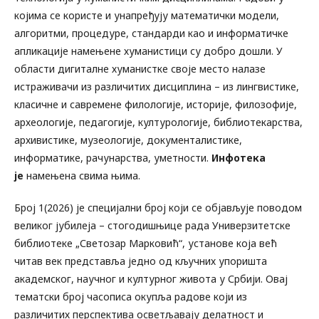
којима се користе и унапређују математички модели,
алгоритми, процедуре, стандарди као и информатичке
апликације намењене хуманистици су добро дошли. У
области дигиталне хуманистке своје место налазе
истраживачи из различитих дисциплина – из лингвистике,
класичне и савремене филологије, историје, филозофије,
археологије, педагогије, културологије, библиотекарства,
архивистике, музеологије, документалистике,
информатике, рачунарства, уметности.
Инфотека
је
намењена свима њимa.
Број 1(2026) је специјални број који се објављује поводом
великог јубилеја – стогодишњице рада Универзитетске
библиотеке „Светозар Марковић“, установе која већ
читав век представља једно од кључних упоришта
академског, научног и културног живота у Србији. Овај
тематски број часописа окупља радове који из
различитих перспектива осветљавају делатност и