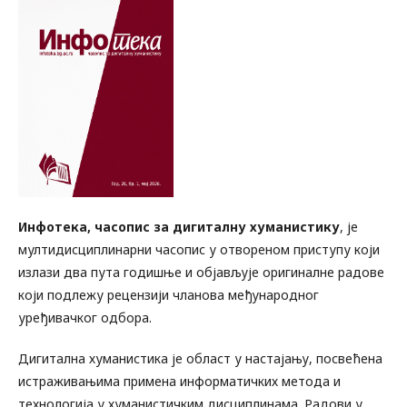
Инфотека, часопис за дигиталну хуманистику
, је
мултидисциплинарни часопис у отвореном приступу који
излази два пута годишње и објављује оригиналне радове
који подлежу рецензији чланова међународног
уређивачког одбора.
Дигитална хуманистика је област у настајању, посвећена
истраживањима примена информатичких метода и
технологија у хуманистичким дисциплинама. Радови у