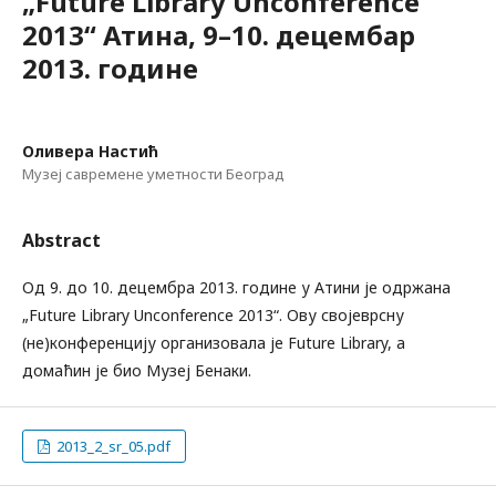
„Future Library Unconference
2013“ Атинa, 9–10. децембaр
2013. године
Оливера Настић
Музеј савремене уметности Београд
Abstract
Од 9. до 10. децембра 2013. године у Атини је одржана
„Future Library Unconference 2013“. Ову својеврсну
(не)конференцију организовала је Future Library, а
домаћин је био Музеј Бенаки.
2013_2_sr_05.pdf