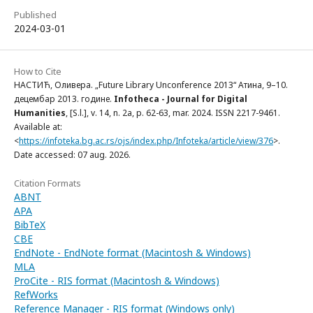
Published
2024-03-01
How to Cite
НАСТИЋ, Оливера. „Future Library Unconference 2013“ Атинa, 9–10.
децембaр 2013. године.
Infotheca - Journal for Digital
Humanities
, [S.l.], v. 14, n. 2a, p. 62-63, mar. 2024. ISSN 2217-9461.
Available at:
<
https://infoteka.bg.ac.rs/ojs/index.php/Infoteka/article/view/376
>.
Date accessed: 07 aug. 2026.
Citation Formats
ABNT
APA
BibTeX
CBE
EndNote - EndNote format (Macintosh & Windows)
MLA
ProCite - RIS format (Macintosh & Windows)
RefWorks
Reference Manager - RIS format (Windows only)