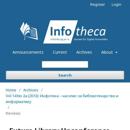
Register
Login
Announcements
Current
Archives
About
Search
Home
/
Archives
/
Vol 14 No 2a (2013): Инфотека - часопис за библиотекарство и
информатику
/
Reviews