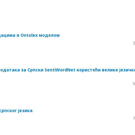
дацима и Ontolex моделом
2
одатака за Српски SentiWordNet користећи велике језичк
5
рпског jезика
7