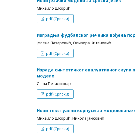
Нови jезички модели за српски jезик
Михаило Шкорић
pdf (Cрпски)
Изградња фудбалског речника вођена по
Јелена Лазаревић, Оливера Китановић
pdf (Cрпски)
Израда синтетичког евалуативног скупа п
моделе
Саша Петалинкар
pdf (Cрпски)
Нови текстуални корпуси за моделовање с
Михаило Шкорић, Никола Јанковић
pdf (Cрпски)