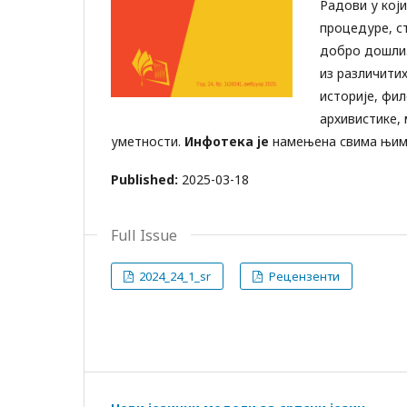
Радови у кој
процедуре, с
добро дошли.
из различитих
историје, фил
архивистике,
уметности.
Инфотека је
намењена свима њим
Published:
2025-03-18
Full Issue
2024_24_1_sr
Рецензенти