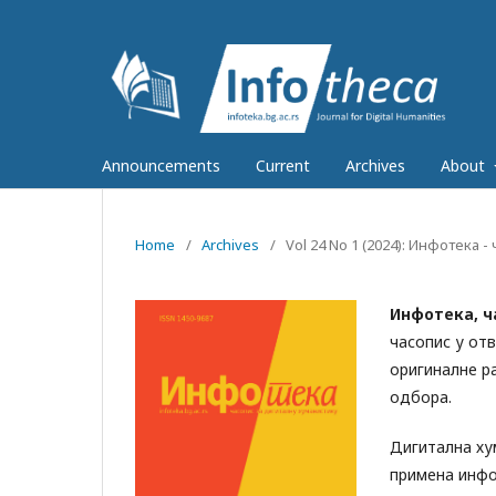
Announcements
Current
Archives
About
Home
/
Archives
/
Vol 24 No 1 (2024): Инфотека 
Инфотека, ч
часопис у от
оригиналне р
одбора.
Дигитална ху
примена инфо