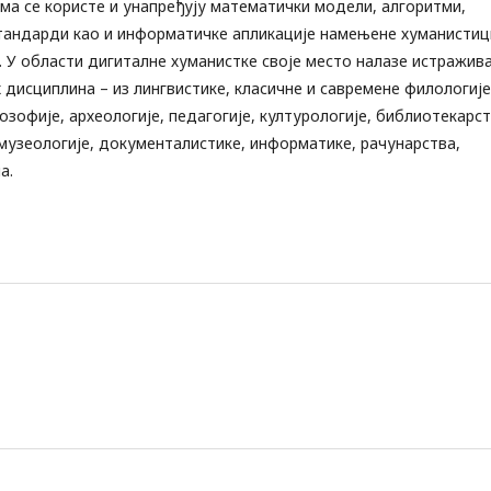
има се користе и унапређују математички модели, алгоритми,
тандарди као и информатичке апликације намењене хуманистиц
 У области дигиталне хуманистке своје место налазе истражив
 дисциплина – из лингвистике, класичне и савремене филологије
озофије, археологије, педагогије, културологије, библиотекарст
 музеологије, документалистике, информатике, рачунарства,
a.