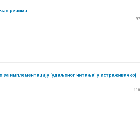
очан речима
97
е за имплементациjу ‘удаљеног читања’ у истраживачкоj
118