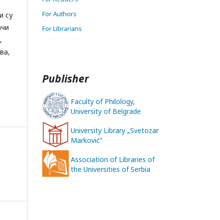
For Authors
и су
ачи
For Librarians
,
ва,
Publisher
Faculty of Philology,
University of Belgrade
University Library „Svetozar
Marković“
Association of Libraries of
the Universities of Serbia