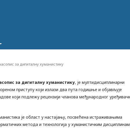
- часопис за дигиталну хуманистику
асопис за дигиталну хуманистику
, је мултидисциплинарни
вореном приступу који излази два пута годишње и објављује
адове који подлежу рецензији чланова међународног уређивач
манистика је област у настајању, посвећена истраживањима
рматичких метода и технологија у хуманистичким дисциплинам