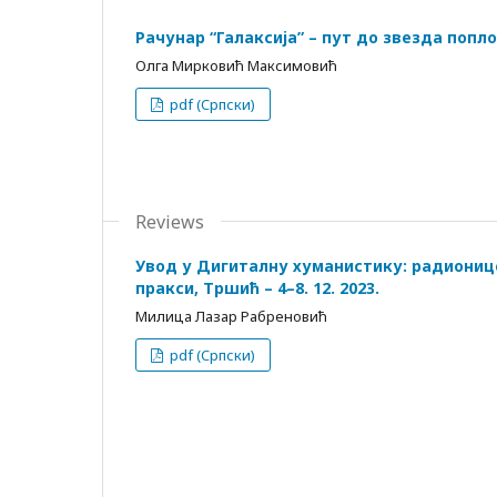
Рачунар “Галаксија” – пут до звезда попл
Олга Мирковић Максимовић
pdf (Cрпски)
Reviews
Увод у Дигиталну хуманистику: радиониц
пракси, Тршић – 4–8. 12. 2023.
Милица Лазар Рабреновић
pdf (Cрпски)