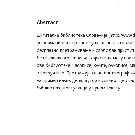
Abstract
Дигитална библиотека Словеније (http://www.dli
информациони портал за управљање знањем. 
бесплатно претраживање и слободан приступ
без икаквих ограничења. Корисници могу пре
ове библиотеке: часописe, књигe, рукописe, м
и приручнике. Претражује се по библиографск
на пример назив дела, аутор и слично. Цео са
библиотекe доступан je у пуном тексту.