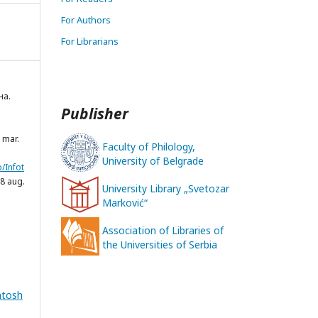
For Authors
For Librarians
на.
Publisher
, mar.
Faculty of Philology,
University of Belgrade
p/Infot
8 aug.
University Library „Svetozar
Marković“
Association of Libraries of
the Universities of Serbia
ntosh