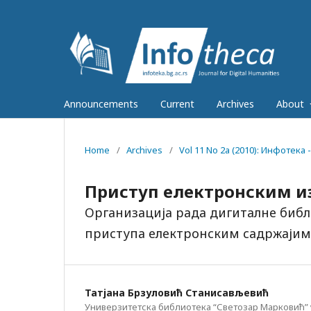
Announcements
Current
Archives
About
Home
/
Archives
/
Vol 11 No 2a (2010): Инфотек
Приступ електронским 
Организација рада дигиталне библ
приступа електронским садржајим
Татјана Брзуловић Станисављевић
Универзитетска библиотека “Светозар Марковић” 