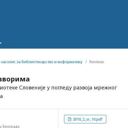
а - часопис за библиотекарство и информатику
/
Reviews
изворима
иотеке Словеније у погледу развоја мрежног
а
2010_2_sr_10.pdf
у Београду