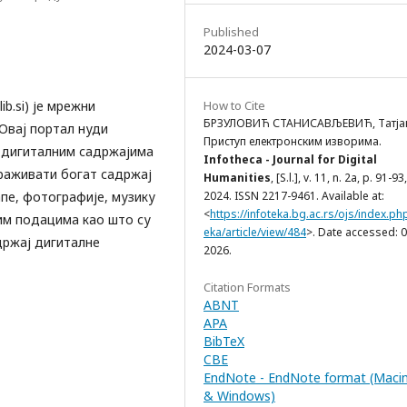
Published
2024-03-07
b.si) је мрежни
How to Cite
БРЗУЛОВИЋ СТАНИСАВЉЕВИЋ, Татја
Оваj портал нуди
Приступ електронским изворима.
 дигиталним садржајима
Infotheca - Journal for Digital
траживати богат садржај
Humanities
, [S.l.], v. 11, n. 2a, p. 91-93
апe, фотографије, музику
2024. ISSN 2217-9461. Available at:
<
https://infoteka.bg.ac.rs/ojs/index.ph
им подацима као што су
eka/article/view/484
>. Date accessed: 0
држај дигиталне
2026.
Citation Formats
ABNT
APA
BibTeX
CBE
EndNote - EndNote format (Maci
& Windows)