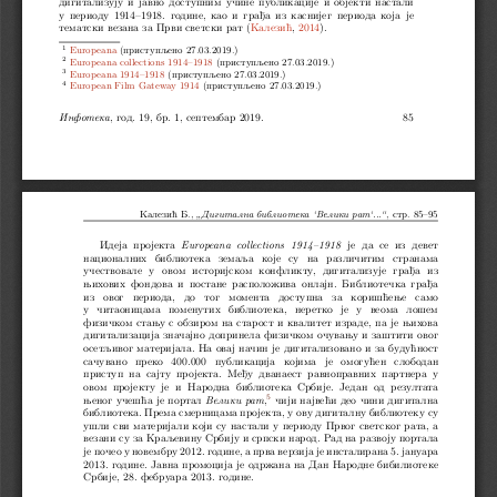
дигитализуjу и jавно доступним учине публикациjе и обjекти настали
у периоду 1914–1918. године, као и грађа из касниjег периода коjа jе
тематски везана за Први светски рат (Калезић, 2014).
1
Europeana (приступљено 27.03.2019.)
2
Europeana collections 1914–1918 (приступљено 27.03.2019.)
3
Europeana 1914–1918 (приступљено 27.03.2019.)
4
European Film Gateway 1914 (приступљено 27.03.2019.)
Инфотека
, год. 19, бр. 1, септембар 2019.
85
Калезић Б.,
„Дигитална библиотека ‘Велики рат‘...“
, стр. 85–95
Идеjа проjекта
Europeana collections 1914–1918
jе да се из девет
националних библиотека земаља коjе су на различитим странама
учествовале у овом историjском конфликту, дигитализуjе грађа из
њихових фондова и постане расположива онлаjн. Библиотечка грађа
из  овог  периода,  до  тог  момента  доступна  за  коришћење  само
у читаоницама поменутих библиотека, неретко je у веома лошем
физичком стању с обзиром на старост и квалитет израде, па jе њихова
дигитализациjа значаjно допринела физичком очувању и заштити овог
осетљивог материjала. На оваj начин jе дигитализовано и за будућност
сачувано  преко  400.000  публикациjа  коjима  jе  омогућен  слободан
приступ на саjту проjекта. Међу дванаест равноправних партнера у
овом проjекту jе и Народна библиотека Србиjе. Jедан од резултата
5
њеног учешћа jе портал
Велики рат
,
чиjи наjвећи део чини дигитална
библиотека. Према смерницама проjекта, у ову дигиталну библиотеку су
ушли сви материjали коjи су настали у периоду Првог светског рата, а
везани су за Краљевину Србиjу и српски народ. Рад на развоjу портала
jе почео у новембру 2012. године, а прва верзиjа jе инсталирана 5. jануара
2013. године. Jавна промоциjа jе одржана на Дан Народне бибилиотеке
Србиjе, 28. фебруара 2013. године.