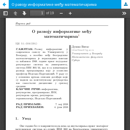
О равоју информатике међу математичарима