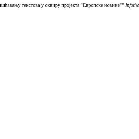
чишћавању текстова у оквиру пројекта "Европске новине""
Infoth