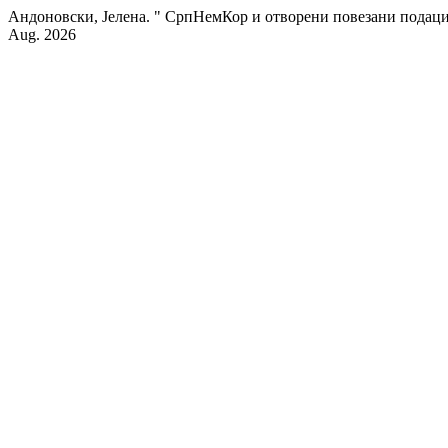
Андоновски, Јелена. " СрпНемКор и отворени повезани подац
Aug. 2026